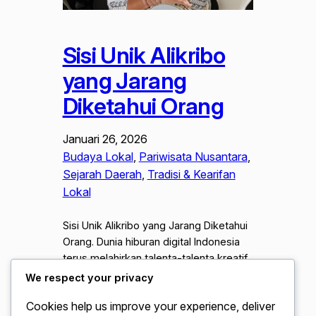
Sisi Unik Alikribo
yang Jarang
Diketahui Orang
Januari 26, 2026
Budaya Lokal
, 
Pariwisata Nusantara
, 
Sejarah Daerah
, 
Tradisi & Kearifan
Lokal
Sisi Unik Alikribo yang Jarang Diketahui
Orang. Dunia hiburan digital Indonesia
terus melahirkan talenta-talenta kreatif
dengan karakteristik yang sangat
We respect your privacy
spesifik. Salah satu sosok yang berhasil
Cookies help us improve your experience, deliver
mencuri perhatian publik secara