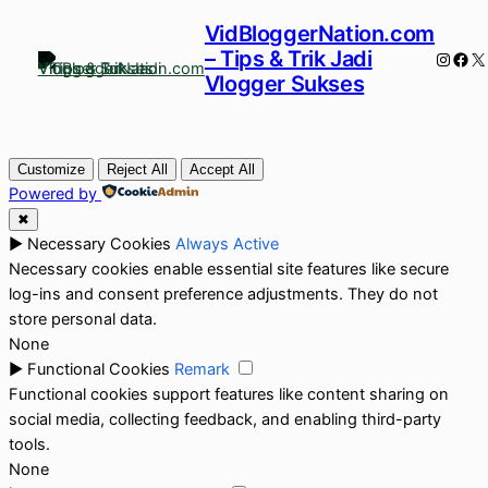
VidBloggerNation.com
– Tips & Trik Jadi
Instag
Fac
X
Vlogger Sukses
Customize
Reject All
Accept All
Powered by
✖
►
Necessary Cookies
Always Active
Necessary cookies enable essential site features like secure
log-ins and consent preference adjustments. They do not
store personal data.
None
►
Functional Cookies
Remark
Functional cookies support features like content sharing on
social media, collecting feedback, and enabling third-party
tools.
None