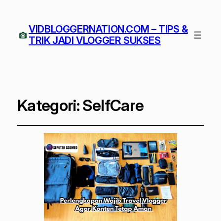
VIDBLOGGERNATION.COM – TIPS &
TRIK JADI VLOGGER SUKSES
Kategori:
SelfCare