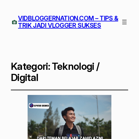
VIDBLOGGERNATION.COM – TIPS &
TRIK JADI VLOGGER SUKSES
Kategori:
Teknologi /
Digital