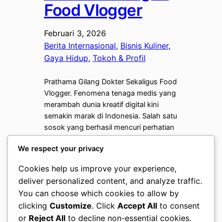
Food Vlogger
Februari 3, 2026
Berita Internasional
, 
Bisnis Kuliner
, 
Gaya Hidup
, 
Tokoh & Profil
Prathama Gilang Dokter Sekaligus Food
Vlogger. Fenomena tenaga medis yang
merambah dunia kreatif digital kini
semakin marak di Indonesia. Salah satu
sosok yang berhasil mencuri perhatian
publik adalah Prathama Gilang, seorang
We respect your privacy
praktisi kesehatan yang juga dikenal
aktif sebagai kreator konten kuliner.
Cookies help us improve your experience,
Kehadirannya memberikan warna baru
deliver personalized content, and analyze traffic.
dalam industri kreatif, mengingat ia
You can choose which cookies to allow by
mampu menyatukan dua dunia yang…
clicking
Customize
. Click
Accept All
to consent
or
Reject All
to decline non-essential cookies.