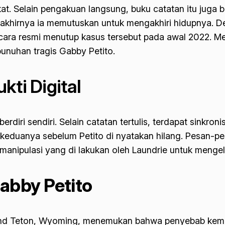
ikat. Selain pengakuan langsung, buku catatan itu juga
hirnya ia memutuskan untuk mengakhiri hidupnya. Deng
ecara resmi menutup kasus tersebut pada awal 2022. M
unuhan tragis Gabby Petito.
kti Digital
diri sendiri. Selain catatan tertulis, terdapat sinkroni
eduanya sebelum Petito di nyatakan hilang. Pesan-pesa
anipulasi yang di lakukan oleh Laundrie untuk mengela
Gabby Petito
and Teton, Wyoming, menemukan bahwa penyebab kemati