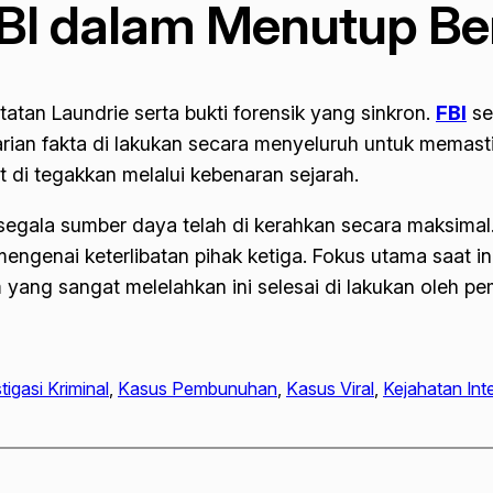
BI dalam Menutup Ber
an Laundrie serta bukti forensik yang sinkron.
FBI
se
ncarian fakta di lakukan secara menyeluruh untuk memas
 di tegakkan melalui kebenaran sejarah.
 segala sumber daya telah di kerahkan secara maksimal
mengenai keterlibatan pihak ketiga. Fokus utama saat 
yang sangat melelahkan ini selesai di lakukan oleh pem
tigasi Kriminal
, 
Kasus Pembunuhan
, 
Kasus Viral
, 
Kejahatan Int