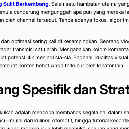
 Sulit Berkembang
.
Salah satu hambatan utama yang
r pemula cenderung mengunggah apa pun yang mereka l
an oleh channel tersebut. Tanpa adanya fokus, algorit
si dan optimasi sering kali di kesampingkan. Seorang
dar transmisi satu arah. Mengabaikan kolom komentar
 potensi klik menjadi sia-sia. Padahal, kualitas visua
buat konten hebat Anda terkubur oleh kreator lain.
ng Spesifik dan Stra
i lakukan adalah mencoba membahas segala hal dalam s
—mulai dari kuliner, otomotif, hingga tutorial keca
orm video modern jauh lebih menyukai saluran yang memil