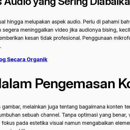
 Audio yang Sering Diabaik
 visual hingga melupakan aspek audio. Perlu di pahami 
n segera meninggalkan video jika audionya bising, kec
erikan kesan tidak profesional. Penggunaan mikrofon 
.
og Secara Organik
alam Pengemasan K
 gambar, melainkan juga tentang bagaimana konten ter
umbuhan sebuah channel. Tanpa optimasi yang benar, v
lalu fokus pada estetika visual namun mengabaikan elemen