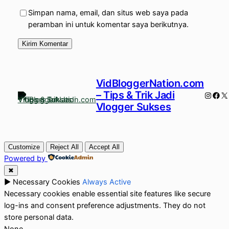
Simpan nama, email, dan situs web saya pada
peramban ini untuk komentar saya berikutnya.
VidBloggerNation.com
– Tips & Trik Jadi
Instag
Fac
X
Vlogger Sukses
Customize
Reject All
Accept All
Powered by
✖
►
Necessary Cookies
Always Active
Necessary cookies enable essential site features like secure
log-ins and consent preference adjustments. They do not
store personal data.
None