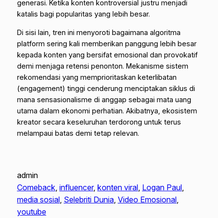
generasi. Ketika konten kontroversial justru menjadi
katalis bagi popularitas yang lebih besar.
Di sisi lain, tren ini menyoroti bagaimana algoritma
platform sering kali memberikan panggung lebih besar
kepada konten yang bersifat emosional dan provokatif
demi menjaga retensi penonton. Mekanisme sistem
rekomendasi yang memprioritaskan keterlibatan
(
engagement
) tinggi cenderung menciptakan siklus di
mana sensasionalisme di anggap sebagai mata uang
utama dalam ekonomi perhatian. Akibatnya, ekosistem
kreator secara keseluruhan terdorong untuk terus
melampaui batas demi tetap relevan.
admin
Comeback
, 
influencer
, 
konten viral
, 
Logan Paul
, 
media sosial
, 
Selebriti Dunia
, 
Video Emosional
, 
youtube