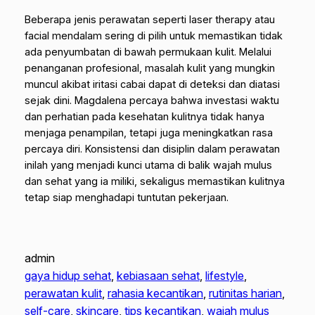
Beberapa jenis perawatan seperti
laser therapy
atau
facial mendalam sering di pilih untuk memastikan tidak
ada penyumbatan di bawah permukaan kulit. Melalui
penanganan profesional, masalah kulit yang mungkin
muncul akibat iritasi cabai dapat di deteksi dan diatasi
sejak dini. Magdalena percaya bahwa investasi waktu
dan perhatian pada kesehatan kulitnya tidak hanya
menjaga penampilan, tetapi juga meningkatkan rasa
percaya diri. Konsistensi dan disiplin dalam perawatan
inilah yang menjadi kunci utama di balik wajah mulus
dan sehat yang ia miliki, sekaligus memastikan kulitnya
tetap siap menghadapi tuntutan pekerjaan.
admin
gaya hidup sehat
, 
kebiasaan sehat
, 
lifestyle
, 
perawatan kulit
, 
rahasia kecantikan
, 
rutinitas harian
, 
self-care
, 
skincare
, 
tips kecantikan
, 
wajah mulus