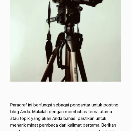
Paragraf ini berfungsi sebagai pengantar untuk posting
blog Anda. Mulailah dengan membahas tema utama
atau topik yang akan Anda bahas, pastikan untuk
menarik minat pembaca dari kalimat pertama. Berikan