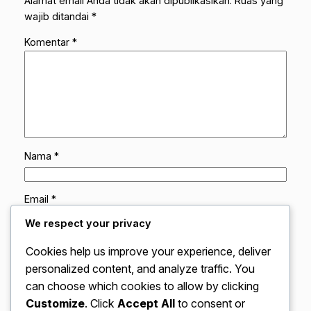
Alamat email Anda tidak akan dipublikasikan.
Ruas yang
wajib ditandai
*
Komentar
*
Nama
*
Email
*
We respect your privacy
Situs Web
Cookies help us improve your experience, deliver
personalized content, and analyze traffic. You
can choose which cookies to allow by clicking
Simpan nama, email, dan situs web saya pada
peramban ini untuk komentar saya berikutnya.
Customize
. Click
Accept All
to consent or