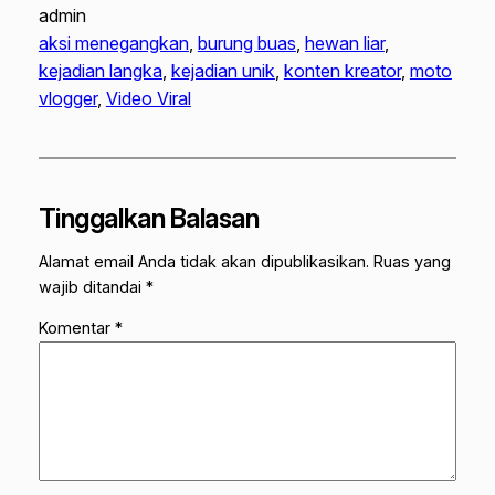
admin
aksi menegangkan
, 
burung buas
, 
hewan liar
, 
kejadian langka
, 
kejadian unik
, 
konten kreator
, 
moto
vlogger
, 
Video Viral
Tinggalkan Balasan
Alamat email Anda tidak akan dipublikasikan.
Ruas yang
wajib ditandai
*
Komentar
*