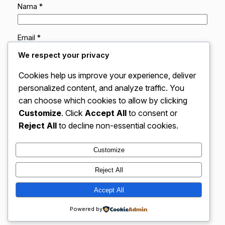
Nama
*
Email
*
We respect your privacy
Situs Web
Cookies help us improve your experience, deliver
personalized content, and analyze traffic. You
can choose which cookies to allow by clicking
Simpan nama, email, dan situs web saya pada
peramban ini untuk komentar saya berikutnya.
Customize
. Click
Accept All
to consent or
Reject All
to decline non-essential cookies.
Customize
Reject All
VidBloggerNation.com – Tips &
Accept All
Instagram
Faceboo
X
Trik Jadi Vlogger Sukses
Powered by