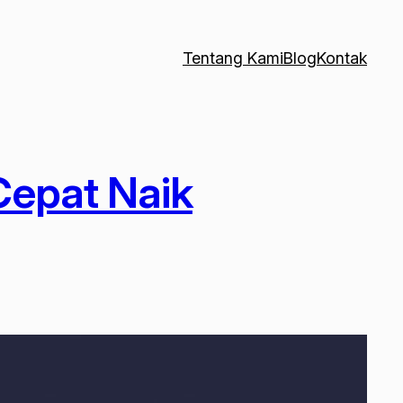
Tentang Kami
Blog
Kontak
Cepat Naik