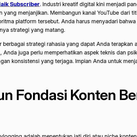
Naik Subscriber
.
Industri kreatif digital kini menjadi 
an yang menjanjikan. Membangun kanal YouTube dari t
itma platform tersebut. Anda harus menyadari bahwa
nya strategi yang matang.
kar berbagai strategi rahasia yang dapat Anda terapkan
as, Anda juga perlu memperhatikan aspek teknis dan ps
 konsistensi yang terjaga. Impian Anda untuk menjad
 Fondasi Konten Ber
vlogging adalah menentukan jati diri atau
niche
konten 