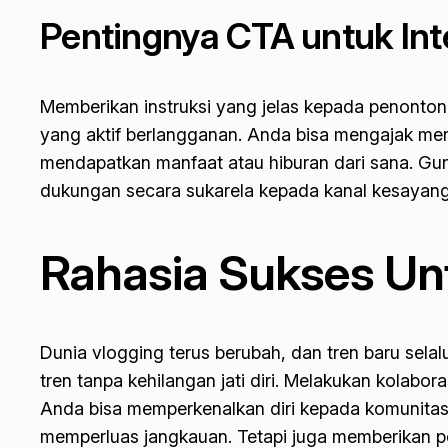
Pentingnya CTA untuk Int
Memberikan instruksi yang jelas kepada penonton
yang aktif berlangganan. Anda bisa mengajak me
mendapatkan manfaat atau hiburan dari sana. Gu
dukungan secara sukarela kepada kanal kesayan
Rahasia Sukses Unt
Dunia vlogging terus berubah, dan tren baru sela
tren tanpa kehilangan jati diri. Melakukan kolabor
Anda bisa memperkenalkan diri kepada komunitas 
memperluas jangkauan. Tetapi juga memberikan pe