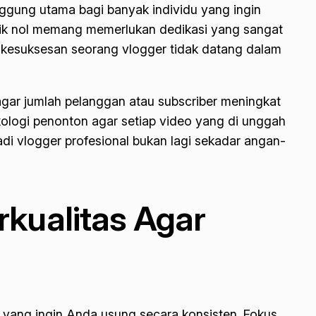
panggung utama bagi banyak individu yang ingin
itik nol memang memerlukan dedikasi yang sangat
 kesuksesan seorang vlogger tidak datang dalam
 agar jumlah pelanggan atau subscriber meningkat
ikologi penonton agar setiap video yang di unggah
i vlogger profesional bukan lagi sekadar angan-
kualitas Agar
yang ingin Anda usung secara konsisten. Fokus