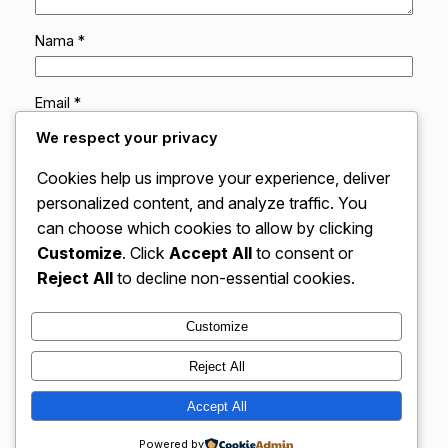
Nama
*
Email
*
We respect your privacy
Situs Web
Cookies help us improve your experience, deliver
personalized content, and analyze traffic. You
can choose which cookies to allow by clicking
Simpan nama, email, dan situs web saya pada
peramban ini untuk komentar saya berikutnya.
Customize
. Click
Accept All
to consent or
Reject All
to decline non-essential cookies.
Customize
Reject All
VidBloggerNation.com – Tips &
Accept All
Instagram
Faceboo
X
Trik Jadi Vlogger Sukses
Powered by