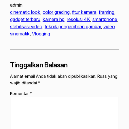
admin
cinematic look
, 
color grading
, 
fitur kamera
, 
framing
, 
gadget terbaru
, 
kamera hp
, 
resolusi 4K
, 
smartphone
, 
stabilisasi video
, 
teknik pengambilan gambar
, 
video
sinematik
, 
Vlogging
Tinggalkan Balasan
Alamat email Anda tidak akan dipublikasikan.
Ruas yang
wajib ditandai
*
Komentar
*