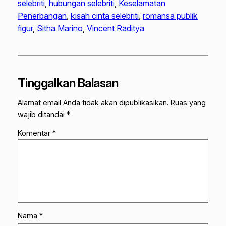
selebriti
, 
hubungan selebriti
, 
Keselamatan
Penerbangan
, 
kisah cinta selebriti
, 
romansa publik
figur
, 
Sitha Marino
, 
Vincent Raditya
Tinggalkan Balasan
Alamat email Anda tidak akan dipublikasikan.
Ruas yang
wajib ditandai
*
Komentar
*
Nama
*