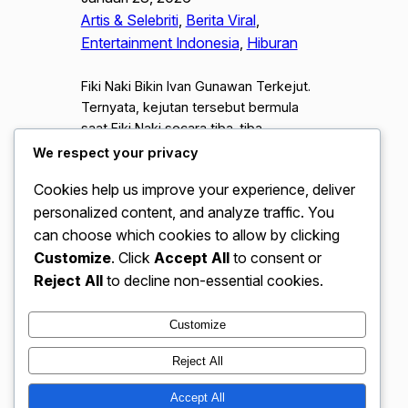
Artis & Selebriti
, 
Berita Viral
, 
Entertainment Indonesia
, 
Hiburan
Fiki Naki Bikin Ivan Gunawan Terkejut.
Ternyata, kejutan tersebut bermula
saat Fiki Naki secara tiba-tiba
menghubungi salah satu relasi bisnis
We respect your privacy
Ivan Gunawan di luar negeri
Cookies help us improve your experience, deliver
menggunakan bahasa yang sangat
personalized content, and analyze traffic. You
fasih, tanpa persiapan sedikit pun. Igun,
yang selama ini mengira kemampuan
can choose which cookies to allow by clicking
Fiki hanya sebatas obrolan ringan di
Customize
. Click
Accept All
to consent or
OmeTV, di buat terpana melihat betapa
Reject All
to decline non-essential cookies.
luwesnya Fiki bernegosiasi…
Customize
Reject All
VidBloggerNation.com – Tips &
Accept All
Instagram
Faceboo
X