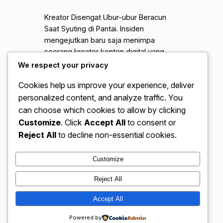
Kreator Disengat Ubur-ubur Beracun
Saat Syuting di Pantai. Insiden
mengejutkan baru saja menimpa
seorang kreator konten digital yang
sedang melakukan pengambilan
We respect your privacy
gambar di pesisir pantai selatan.
Cookies help us improve your experience, deliver
Kejadian ini menjadi pengingat keras
personalized content, and analyze traffic. You
bagi para pegiat media sosial mengenai
bahaya biota laut yang sering kali
can choose which cookies to allow by clicking
terabaikan demi konten estetis.
Customize
. Click
Accept All
to consent or
Aktivitas pengambilan gambar di alam
Reject All
to decline non-essential cookies.
terbuka, khususnya di…
Customize
Reject All
VidBloggerNation.com – Tips &
Accept All
Instagram
Faceboo
X
Trik Jadi Vlogger Sukses
Powered by