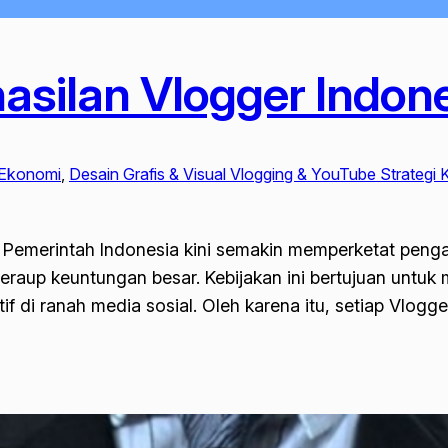
hasilan Vlogger Indon
 Ekonomi
, 
Desain Grafis & Visual Vlogging & YouTube Strategi K
. Pemerintah Indonesia kini semakin memperketat peng
eraup keuntungan besar. Kebijakan ini bertujuan untuk 
if di ranah media sosial. Oleh karena itu, setiap Vlog