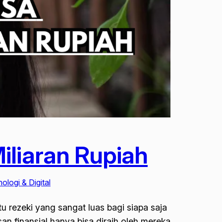
iliaran Rupiah
ologi & Digital
u rezeki yang sangat luas bagi siapa saja
 finansial hanya bisa diraih oleh mereka