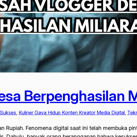
esa Berpenghasilan M
h Sukses
, 
Kuliner Gaya Hidup Konten Kreator Media Digital
, 
Tekn
n Rupiah. Fenomena digital saat ini telah membuka pint
s. Dahulu, banyak orang beranggapan bahwa kesuksesan