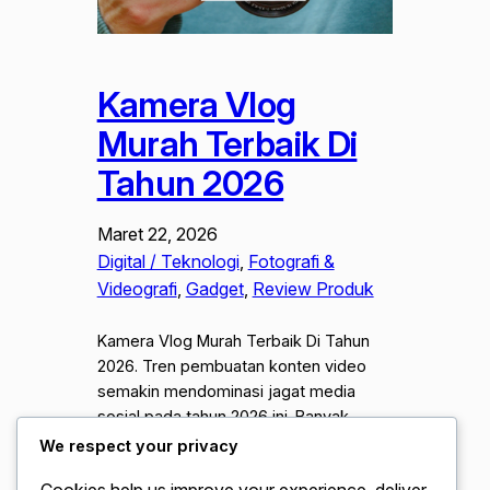
Kamera Vlog
Murah Terbaik Di
Tahun 2026
Maret 22, 2026
Digital / Teknologi
, 
Fotografi &
Videografi
, 
Gadget
, 
Review Produk
Kamera Vlog Murah Terbaik Di Tahun
2026. Tren pembuatan konten video
semakin mendominasi jagat media
sosial pada tahun 2026 ini. Banyak
kreator pemula mencari perangkat
We respect your privacy
mumpuni namun tetap ramah di
Cookies help us improve your experience, deliver