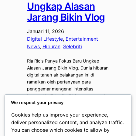
Ungkap Alasan
Jarang Bikin Vlog
Januari 11, 2026
Digital Lifestyle
, 
Entertainment
News
, 
Hiburan
, 
Selebriti
Ria Ricis Punya Fokus Baru Ungkap
Alasan Jarang Bikin Vlog. Dunia hiburan
digital tanah air belakangan ini di
ramaikan oleh pertanyaan para
penggemar mengenai intensitas
konten YouTube Ria Ricis yang tampak
We respect your privacy
menurun. Sebagai salah satu pionir
konten kreator dengan jumlah pengikut
Cookies help us improve your experience,
jutaan, perubahan pola unggahan Ricis
deliver personalized content, and analyze traffic.
tentu menjadi sorotan tajam. Ternyata,
You can choose which cookies to allow by
adik dari Oki Setiana…