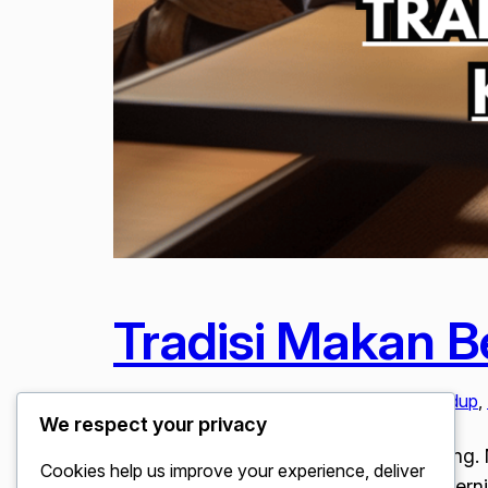
Tradisi Makan 
Januari 24, 2026
Budaya & Tradisi
, 
Gaya Hidup
, 
We respect your privacy
Tradisi Makan Bersama Keluarga Jepang. 
Cookies help us improve your experience, deliver
pesat. Namun, di balik hiruk-pikuk moderni