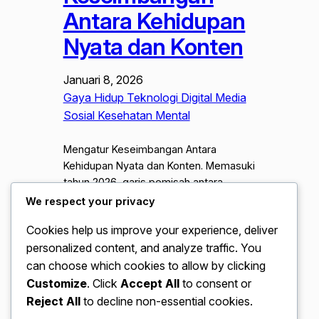
Antara Kehidupan
Nyata dan Konten
Januari 8, 2026
Gaya Hidup Teknologi Digital Media
Sosial Kesehatan Mental
Mengatur Keseimbangan Antara
Kehidupan Nyata dan Konten. Memasuki
tahun 2026, garis pemisah antara
kehidupan pribadi dan eksistensi digital
We respect your privacy
kian menipis. Bagi para kreator konten,
Cookies help us improve your experience, deliver
setiap momen menarik di kehidupan
personalized content, and analyze traffic. You
nyata sering kali di pandang sebagai
potensi “aset” untuk di unggah, yang
can choose which cookies to allow by clicking
jika tidak dikelola dengan bijak, dapat
Customize
. Click
Accept All
to consent or
memicu kelelahan mental atau burnout.
Reject All
to decline non-essential cookies.
Menjaga keseimbangan antara…