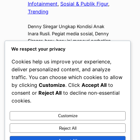
Infotainment
, 
Sosial & Publik Figur
, 
Trending
Denny Siregar Ungkap Kondisi Anak
Inara Rusli. Pegiat media sosial, Denny
Siregar, baru-baru ini mencuri perhatian
publik setelah memberikan pernyataan
We respect your privacy
mendalam mengenai kondisi anak-
Cookies help us improve your experience,
anak Inara Rusli. Di tengah hiruk-pikuk
deliver personalized content, and analyze
pemberitaan mengenai perceraian dan
traffic. You can choose which cookies to allow
dinamika keluarga yang di alami Inara,
Denny memberikan perspektif berbeda
by clicking
Customize
. Click
Accept All
to
yang menyoroti sisi psikologis serta
consent or
Reject All
to decline non-essential
perlindungan terhadap buah hati yang
cookies.
sering kali…
Customize
Reject All