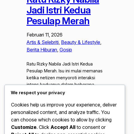
Jadi Istri Kedua
Pesulap Merah
Februari 11, 2026
Artis & Selebriti
, 
Beauty & Lifestyle
, 
Berita Hiburan
, 
Gosip
Ratu Rizky Nabila Jadi Istri Kedua
Pesulap Merah. Isu ini mulai memanas
ketika netizen menyoroti interaksi
intens keduanya dalam beberapa
unggahan di media sosial, yang di
We respect your privacy
anggap melampaui batas hubungan
Cookies help us improve your experience, deliver
profesional biasa. Foto-foto yang
personalized content, and analyze traffic. You
memperlihatkan kebersamaan mereka
di sebuah acara privat memicu
can choose which cookies to allow by clicking
spekulasi liar, hingga muncul dugaan
Customize
. Click
Accept All
to consent or
bahwa keduanya telah melangsungkan