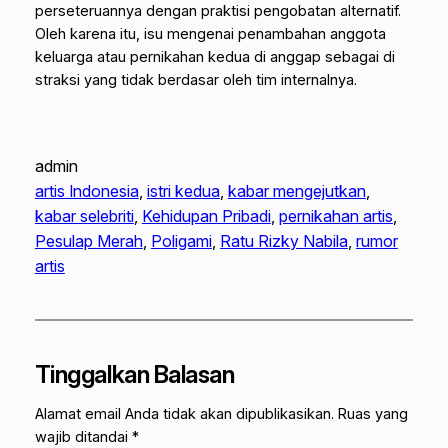
perseteruannya dengan praktisi pengobatan alternatif.
Oleh karena itu, isu mengenai penambahan anggota
keluarga atau pernikahan kedua di anggap sebagai di
straksi yang tidak berdasar oleh tim internalnya.
admin
artis Indonesia
, 
istri kedua
, 
kabar mengejutkan
, 
kabar selebriti
, 
Kehidupan Pribadi
, 
pernikahan artis
, 
Pesulap Merah
, 
Poligami
, 
Ratu Rizky Nabila
, 
rumor
artis
Tinggalkan Balasan
Alamat email Anda tidak akan dipublikasikan.
Ruas yang
wajib ditandai
*