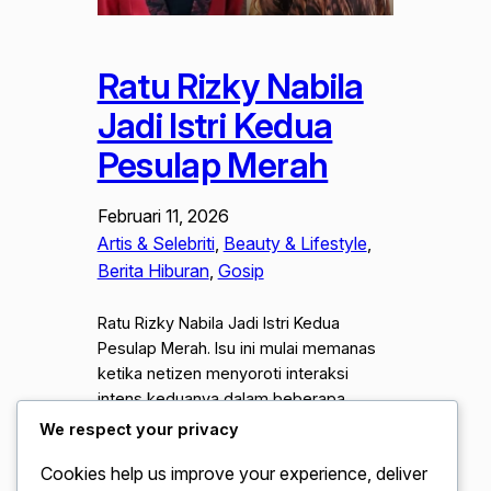
Ratu Rizky Nabila
Jadi Istri Kedua
Pesulap Merah
Februari 11, 2026
Artis & Selebriti
, 
Beauty & Lifestyle
, 
Berita Hiburan
, 
Gosip
Ratu Rizky Nabila Jadi Istri Kedua
Pesulap Merah. Isu ini mulai memanas
ketika netizen menyoroti interaksi
intens keduanya dalam beberapa
unggahan di media sosial, yang di
We respect your privacy
anggap melampaui batas hubungan
Cookies help us improve your experience, deliver
profesional biasa. Foto-foto yang