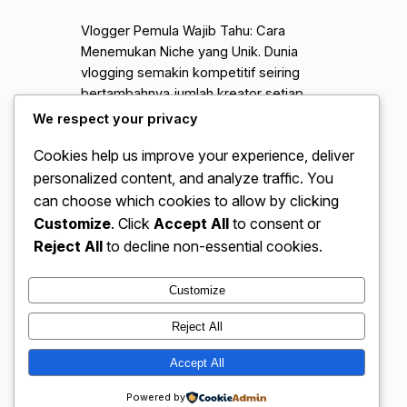
Vlogger Pemula Wajib Tahu: Cara
Menemukan Niche yang Unik. Dunia
vlogging semakin kompetitif seiring
bertambahnya jumlah kreator setiap
hari. Banyak vlogger pemula merasa
We respect your privacy
kesulitan berkembang bukan karena
Cookies help us improve your experience, deliver
kualitas video yang buruk, melainkan
personalized content, and analyze traffic. You
karena tidak memiliki niche yang jelas.
Padahal, niche adalah fondasi utama
can choose which cookies to allow by clicking
agar channel mudah di kenali, memiliki
Customize
. Click
Accept All
to consent or
audiens loyal, dan berpotensi
Reject All
to decline non-essential cookies.
menghasilkan pendapatan.…
Customize
Reject All
VidBloggerNation.com – Tips &
Accept All
Instagram
Faceboo
X
Trik Jadi Vlogger Sukses
Powered by