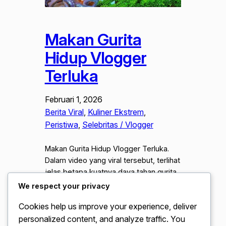
Makan Gurita
Hidup Vlogger
Terluka
Februari 1, 2026
Berita Viral
, 
Kuliner Ekstrem
, 
Peristiwa
, 
Selebritas / Vlogger
Makan Gurita Hidup Vlogger Terluka.
Dalam video yang viral tersebut, terlihat
jelas betapa kuatnya daya tahan gurita
saat pengisap pada lengannya
We respect your privacy
menempel erat di pipi sang vlogger,
Cookies help us improve your experience, deliver
menciptakan situasi antara hidup dan
personalized content, and analyze traffic. You
mati dalam hitungan detik. Fenomena ini