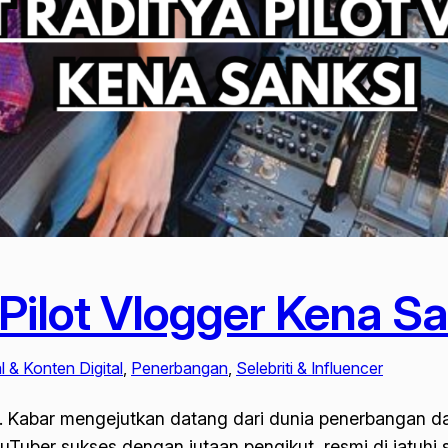
Pilot Vlogger Kena S
 & Konten Digital
, 
Penerbangan
, 
Selebriti & Influencer
i. Kabar mengejutkan datang dari dunia penerbangan da
ouTuber sukses dengan jutaan pengikut, resmi di jatuhi 