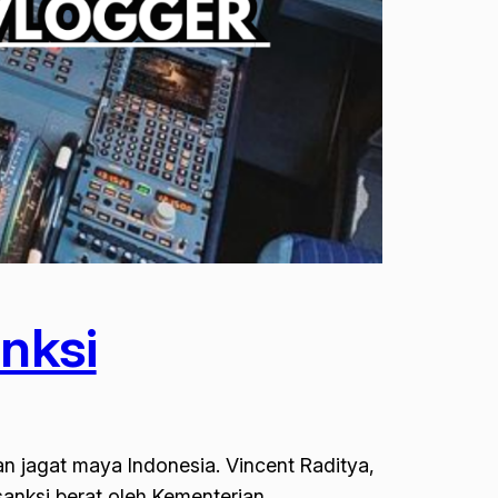
anksi
n jagat maya Indonesia. Vincent Raditya,
sanksi berat oleh Kementerian