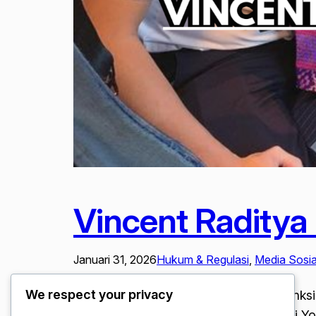
Vincent Raditya 
Januari 31, 2026
Hukum & Regulasi
, 
Media Sosial
We respect your privacy
Vincent Raditya Pilot Vlogger Kena Sanks
kapten pilot yang juga di kenal sebagai Y