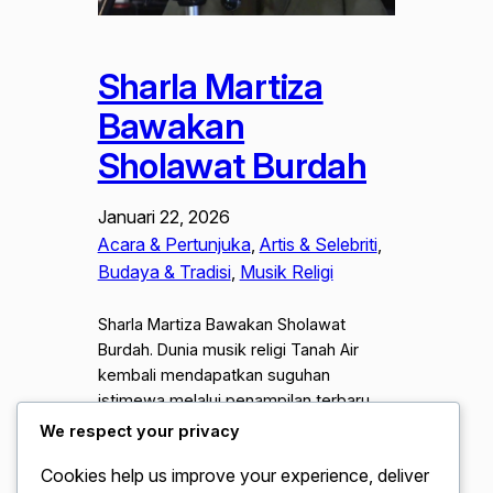
Sharla Martiza
Bawakan
Sholawat Burdah
Januari 22, 2026
Acara & Pertunjuka
, 
Artis & Selebriti
, 
Budaya & Tradisi
, 
Musik Religi
Sharla Martiza Bawakan Sholawat
Burdah. Dunia musik religi Tanah Air
kembali mendapatkan suguhan
istimewa melalui penampilan terbaru
dari penyanyi muda berbakat, Sharla
We respect your privacy
Martiza. Remaja yang di kenal melalui
Cookies help us improve your experience, deliver
suara emasnya sejak menjuarai ajang