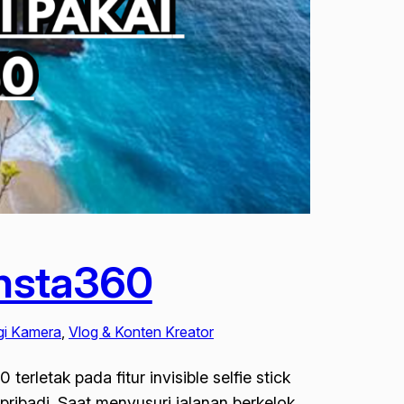
Insta360
gi Kamera
, 
Vlog & Konten Kreator
rletak pada fitur invisible selfie stick
ribadi. Saat menyusuri jalanan berkelok