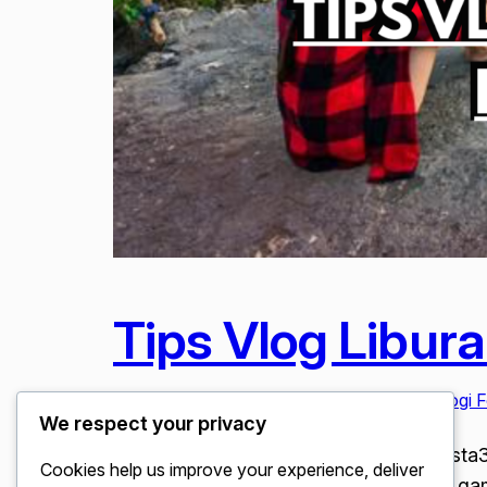
Tips Vlog Libur
Februari 9, 2026
Lifestyle & Liburan
, 
Teknologi F
We respect your privacy
Tips Vlog Liburan Bali Pakai Kamera Insta3
Cookies help us improve your experience, deliver
yang memungkinkan Anda mengambil gambar 