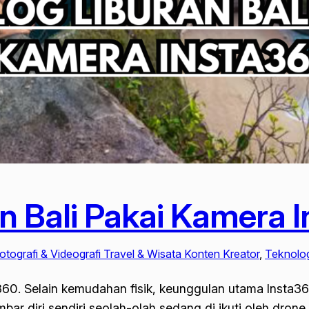
an Bali Pakai Kamera 
otografi & Videografi Travel & Wisata Konten Kreator
, 
Teknolo
60. Selain kemudahan fisik, keunggulan utama Insta360 te
diri sendiri seolah-olah sedang di ikuti oleh drone p