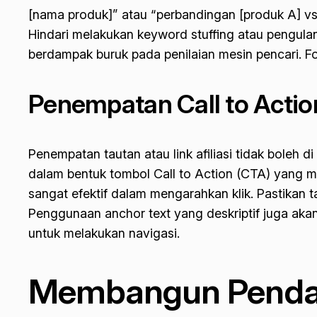
[nama produk]” atau “perbandingan [produk A] vs [
Hindari melakukan
keyword stuffing
atau pengulan
berdampak buruk pada penilaian mesin pencari. F
Penempatan Call to Actio
Penempatan tautan atau
link
afiliasi tidak boleh 
dalam bentuk tombol
Call to Action
(CTA) yang men
sangat efektif dalam mengarahkan klik. Pastikan
Penggunaan
anchor text
yang deskriptif juga ak
untuk melakukan navigasi.
Membangun Pendapa