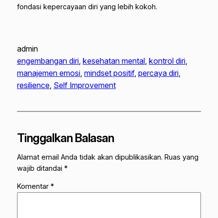
fondasi kepercayaan diri yang lebih kokoh.
admin
engembangan diri
, 
kesehatan mental
, 
kontrol diri
, 
manajemen emosi
, 
mindset positif
, 
percaya diri
, 
resilience
, 
Self Improvement
Tinggalkan Balasan
Alamat email Anda tidak akan dipublikasikan.
Ruas yang
wajib ditandai
*
Komentar
*