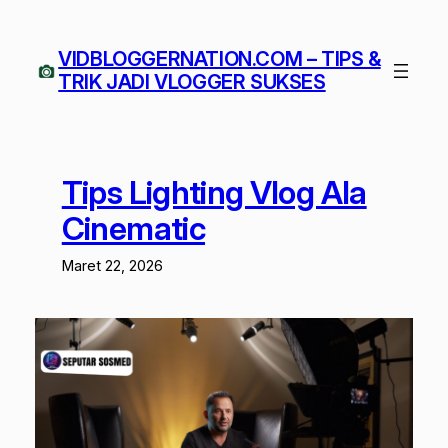
Lewati
ke
VIDBLOGGERNATION.COM – TIPS &
konten
TRIK JADI VLOGGER SUKSES
Tips Lighting Vlog Ala
Cinematic
Maret 22, 2026