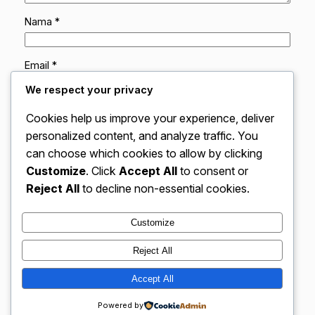
Nama
*
Email
*
We respect your privacy
Situs Web
Cookies help us improve your experience, deliver
personalized content, and analyze traffic. You
can choose which cookies to allow by clicking
Simpan nama, email, dan situs web saya pada
peramban ini untuk komentar saya berikutnya.
Customize
. Click
Accept All
to consent or
Reject All
to decline non-essential cookies.
Customize
Reject All
VidBloggerNation.com – Tips &
Accept All
Instagram
Faceboo
X
Trik Jadi Vlogger Sukses
Powered by