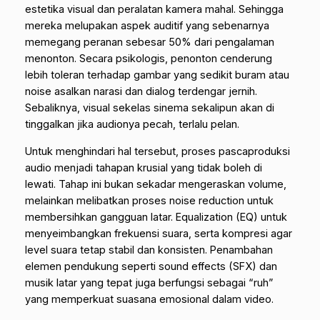
estetika visual dan peralatan kamera mahal. Sehingga
mereka melupakan aspek auditif yang sebenarnya
memegang peranan sebesar 50% dari pengalaman
menonton. Secara psikologis, penonton cenderung
lebih toleran terhadap gambar yang sedikit buram atau
noise
asalkan narasi dan dialog terdengar jernih.
Sebaliknya, visual sekelas sinema sekalipun akan di
tinggalkan jika audionya pecah, terlalu pelan.
Untuk menghindari hal tersebut, proses pascaproduksi
audio menjadi tahapan krusial yang tidak boleh di
lewati. Tahap ini bukan sekadar mengeraskan volume,
melainkan melibatkan proses
noise reduction
untuk
membersihkan gangguan latar. E
qualization
(EQ) untuk
menyeimbangkan frekuensi suara, serta kompresi agar
level suara tetap stabil dan konsisten. Penambahan
elemen pendukung seperti
sound effects
(SFX) dan
musik latar yang tepat juga berfungsi sebagai “ruh”
yang memperkuat suasana emosional dalam video.