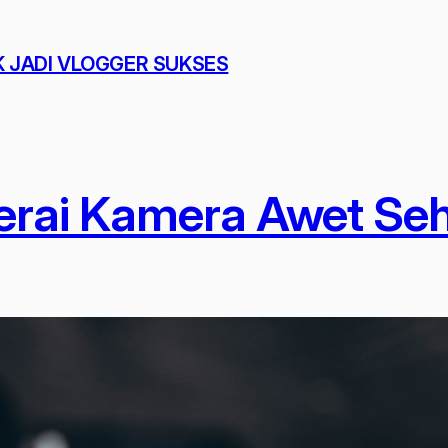
K JADI VLOGGER SUKSES
erai Kamera Awet Seh