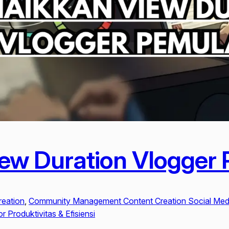
ew Duration Vlogger
reation
, 
Community Management Content Creation Social Medi
 Produktivitas & Efisiensi