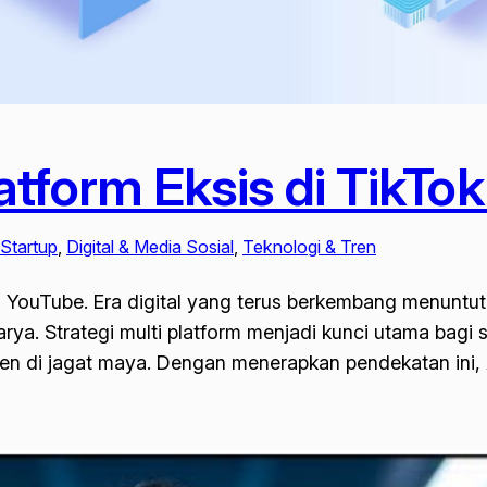
latform Eksis di TikT
 Startup
, 
Digital & Media Sosial
, 
Teknologi & Tren
an YouTube. Era digital yang terus berkembang menuntut
rya. Strategi multi platform menjadi kunci utama bagi 
isien di jagat maya. Dengan menerapkan pendekatan i