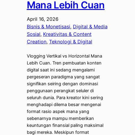
Mana Lebih Cuan
April 16, 2026
Bisnis & Monetisasi
, 
Digital & Media
Sosial
, 
Kreativitas & Content
Creation
, 
Teknologi & Digital
Vlogging Vertikal vs Horizontal Mana
Lebih Cuan. Tren pembuatan konten
digital saat ini sedang mengalami
pergeseran paradigma yang sangat
signifikan seiring dengan dominasi
penggunaan perangkat seluler di
seluruh dunia. Para kreator kini sering
menghadapi dilema besar mengenai
format rasio aspek mana yang
sebenarnya mampu memberikan
keuntungan finansial paling maksimal
bagi mereka. Meskipun format