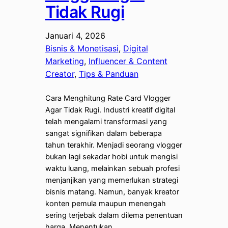
Tidak Rugi
Januari 4, 2026
Bisnis & Monetisasi
, 
Digital
Marketing
, 
Influencer & Content
Creator
, 
Tips & Panduan
Cara Menghitung Rate Card Vlogger
Agar Tidak Rugi. Industri kreatif digital
telah mengalami transformasi yang
sangat signifikan dalam beberapa
tahun terakhir. Menjadi seorang vlogger
bukan lagi sekadar hobi untuk mengisi
waktu luang, melainkan sebuah profesi
menjanjikan yang memerlukan strategi
bisnis matang. Namun, banyak kreator
konten pemula maupun menengah
sering terjebak dalam dilema penentuan
harga. Menentukan…