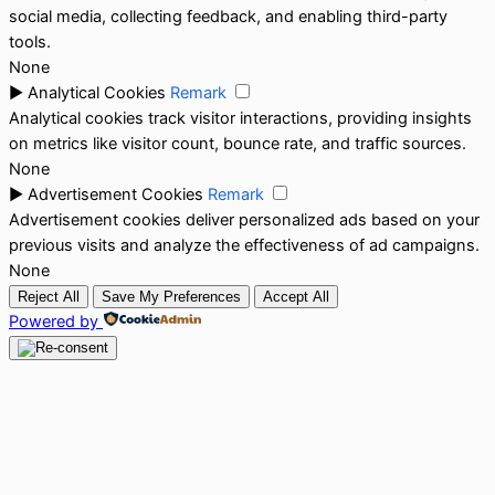
social media, collecting feedback, and enabling third-party
tools.
None
►
Analytical Cookies
Remark
Analytical cookies track visitor interactions, providing insights
on metrics like visitor count, bounce rate, and traffic sources.
None
►
Advertisement Cookies
Remark
Advertisement cookies deliver personalized ads based on your
previous visits and analyze the effectiveness of ad campaigns.
None
Reject All
Save My Preferences
Accept All
Powered by