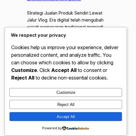
Strategi Jualan Produk Sendiri Lewat
Jalur Vlog. Era digital telah mengubah
wajah pemasaran tradisional menjadi
jauh lebih personal dan interaktif. Salah
We respect your privacy
satu fenomena yang paling menonjol
Cookies help us improve your experience, deliver
adalah pemanfaatan video blog atau
personalized content, and analyze traffic. You
vlog sebagai medium utama untuk
memasarkan produk buatan sendiri.
can choose which cookies to allow by clicking
Strategi jualan produk sendiri lewat jalur
Customize
. Click
Accept All
to consent or
vlog tidak hanya mengandalkan visual
Reject All
to decline non-essential cookies.
yang menarik. Tetapi juga…
Customize
Reject All
VidBloggerNation.com – Tips &
Accept All
Instagram
Faceboo
X
Trik Jadi Vlogger Sukses
Powered by