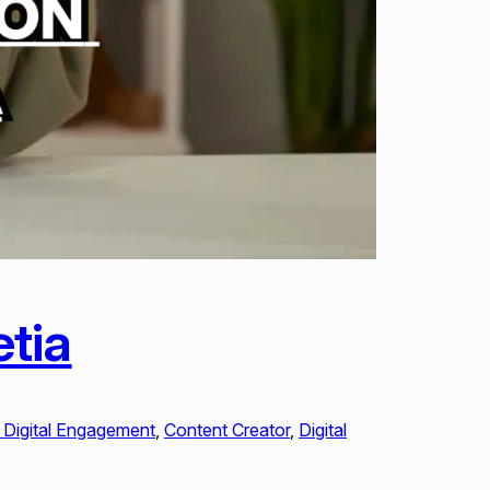
tia
 Digital Engagement
, 
Content Creator
, 
Digital