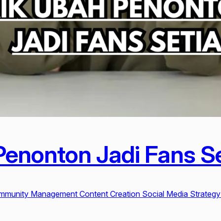
enonton Jadi Fans Se
munity Management Content Creation Social Media Strategy