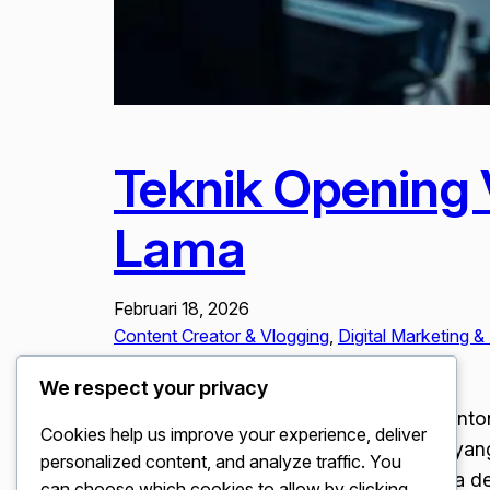
Teknik Opening 
Lama
Februari 18, 2026
Content Creator & Vlogging
, 
Digital Marketing &
Produktivitas & Efisiensi
We respect your privacy
Teknik Opening Video Vlog Agar Penonton 
Cookies help us improve your experience, deliver
perhatian audiens menjadi komoditas yang
personalized content, and analyze traffic. You
retensi penonton yang rendah, di mana det
can choose which cookies to allow by clicking