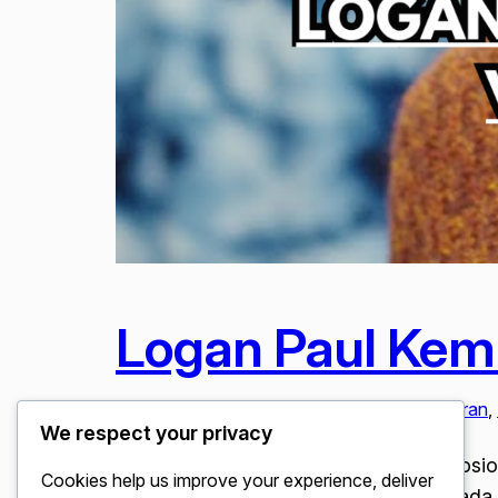
Logan Paul Kem
Februari 6, 2026
Digital & Media Sosial
, 
Hiburan
, 
We respect your privacy
Logan Paul Kembali dengan Video Emosion
Cookies help us improve your experience, deliver
kontroversi yang selama ini melekat pada c