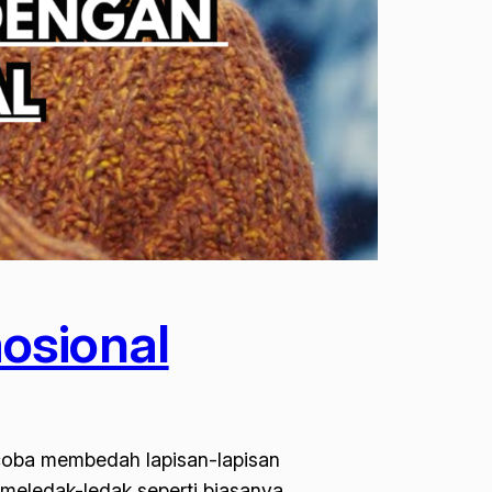
osional
ncoba membedah lapisan-lapisan
g meledak-ledak seperti biasanya,