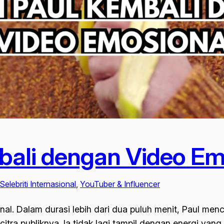
bali dengan Video Em
Selebriti Internasional
, 
YouTuber & Influencer
al. Dalam durasi lebih dari dua puluh menit, Paul me
itra publiknya. Ia tidak lagi tampil dengan energi yan