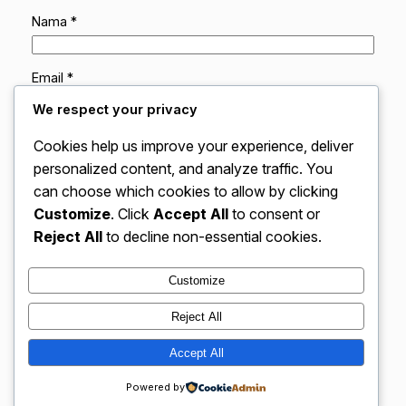
Nama
*
Email
*
We respect your privacy
Situs Web
Cookies help us improve your experience, deliver
personalized content, and analyze traffic. You
can choose which cookies to allow by clicking
Simpan nama, email, dan situs web saya pada
peramban ini untuk komentar saya berikutnya.
Customize
. Click
Accept All
to consent or
Reject All
to decline non-essential cookies.
Customize
Reject All
VidBloggerNation.com – Tips &
Accept All
Instagram
Faceboo
X
Trik Jadi Vlogger Sukses
Powered by