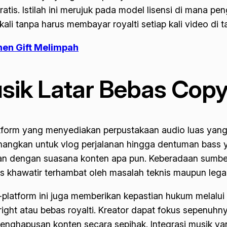
ratis. Istilah ini merujuk pada model lisensi di mana p
li tanpa harus membayar royalti setiap kali video di 
nen Gift Melimpah
sik Latar Bebas Copy
platform yang menyediakan perpustakaan audio luas ya
enangkan untuk vlog perjalanan hingga dentuman
bass
y
ikan dengan suasana konten apa pun. Keberadaan sumb
 khawatir terhambat oleh masalah teknis maupun legali
latform ini juga memberikan kepastian hukum melalui 
ight
atau bebas royalti. Kreator dapat fokus sepenuhny
enghapusan konten secara sepihak. Integrasi musik yan