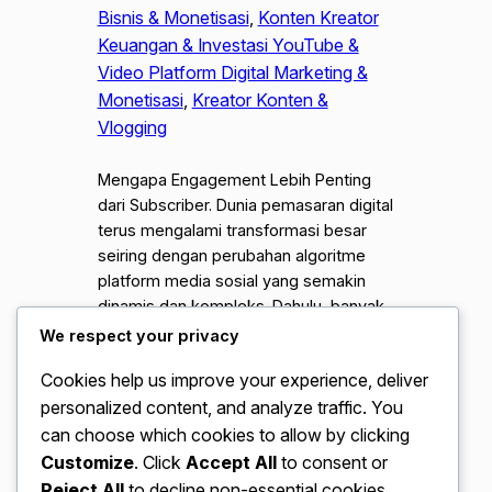
Bisnis & Monetisasi
, 
Konten Kreator
Keuangan & Investasi YouTube &
Video Platform Digital Marketing &
Monetisasi
, 
Kreator Konten &
Vlogging
Mengapa Engagement Lebih Penting
dari Subscriber. Dunia pemasaran digital
terus mengalami transformasi besar
seiring dengan perubahan algoritme
platform media sosial yang semakin
dinamis dan kompleks. Dahulu, banyak
orang menganggap bahwa jumlah
We respect your privacy
pengikut atau subscriber adalah
Cookies help us improve your experience, deliver
indikator utama kesuksesan sebuah
personalized content, and analyze traffic. You
akun, padahal realitasnya tidak selalu
demikian. Saat ini, para pakar
can choose which cookies to allow by clicking
pemasaran mulai menyadari bahwa
Customize
. Click
Accept All
to consent or
angka besar…
Reject All
to decline non-essential cookies.