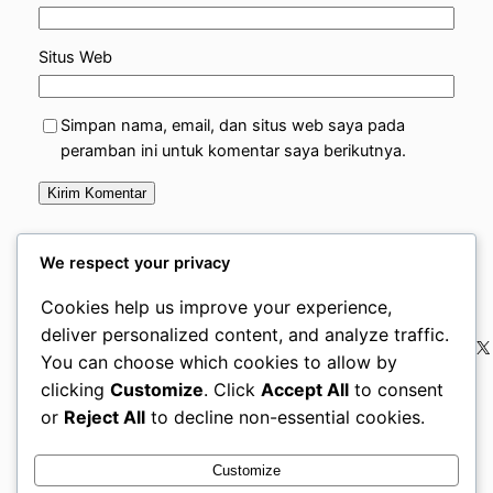
Situs Web
Simpan nama, email, dan situs web saya pada
peramban ini untuk komentar saya berikutnya.
We respect your privacy
Cookies help us improve your experience,
VidBloggerNation.com
deliver personalized content, and analyze traffic.
– Tips & Trik Jadi
Instag
Fac
X
You can choose which cookies to allow by
Vlogger Sukses
clicking
Customize
. Click
Accept All
to consent
or
Reject All
to decline non-essential cookies.
Customize