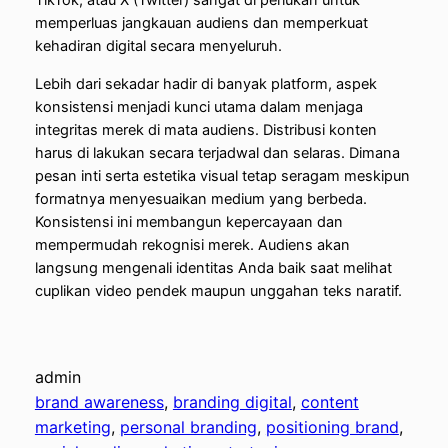
TikTok, atau X (Twitter) sangat di perlukan untuk
memperluas jangkauan audiens dan memperkuat
kehadiran digital secara menyeluruh.
Lebih dari sekadar hadir di banyak platform, aspek
konsistensi menjadi kunci utama dalam menjaga
integritas merek di mata audiens. Distribusi konten
harus di lakukan secara terjadwal dan selaras. Dimana
pesan inti serta estetika visual tetap seragam meskipun
formatnya menyesuaikan medium yang berbeda.
Konsistensi ini membangun kepercayaan dan
mempermudah rekognisi merek. Audiens akan
langsung mengenali identitas Anda baik saat melihat
cuplikan video pendek maupun unggahan teks naratif.
admin
brand awareness
, 
branding digital
, 
content
marketing
, 
personal branding
, 
positioning brand
, 