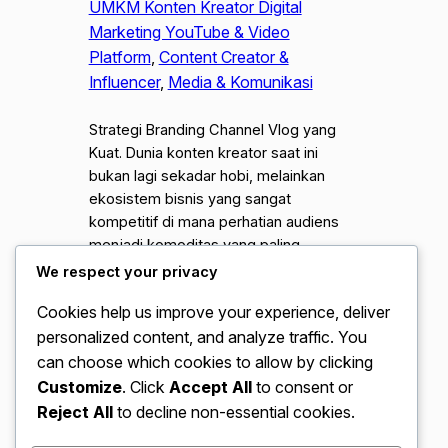
UMKM Konten Kreator Digital
Marketing YouTube & Video
Platform
, 
Content Creator &
Influencer
, 
Media & Komunikasi
Strategi Branding Channel Vlog yang
Kuat. Dunia konten kreator saat ini
bukan lagi sekadar hobi, melainkan
ekosistem bisnis yang sangat
kompetitif di mana perhatian audiens
menjadi komoditas yang paling
berharga. Banyak kreator pemula
We respect your privacy
terjebak dalam asumsi bahwa
Cookies help us improve your experience, deliver
mengunggah video secara rutin adalah
personalized content, and analyze traffic. You
satu-satunya kunci untuk meraih
kesuksesan. Namun, kenyataannya,
can choose which cookies to allow by clicking
tanpa Strategi Branding Channel Vlog
Customize
. Click
Accept All
to consent or
yang…
Reject All
to decline non-essential cookies.