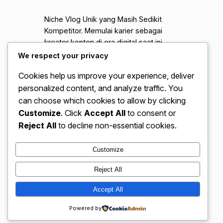
Niche Vlog Unik yang Masih Sedikit
Kompetitor. Memulai karier sebagai
kreator konten di era digital saat ini
sering kali terasa seperti mendaki
We respect your privacy
gunung yang sangat terjal. Fenomena
Cookies help us improve your experience, deliver
jenuhnya pasar konten kuliner, gaming,
personalized content, and analyze traffic. You
dan kecantikan membuat banyak
pemula merasa pesimis sebelum
can choose which cookies to allow by clicking
melangkah. Namun, peluang emas
Customize
. Click
Accept All
to consent or
sebenarnya masih terbuka lebar bagi
Reject All
to decline non-essential cookies.
mereka yang jeli melihat celah di…
Customize
Reject All
VidBloggerNation.com – Tips &
Accept All
Instagram
Faceboo
X
Trik Jadi Vlogger Sukses
Powered by