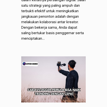
dalam ketatnya persaingan digital. Salah
satu strategi yang paling ampuh dan
terbukti efektif untuk meningkatkan
jangkauan penonton adalah dengan
melakukan kolaborasi antar kreator.
Dengan bekerja sama, Anda dapat
saling bertukar basis penggemar serta
menciptakan…