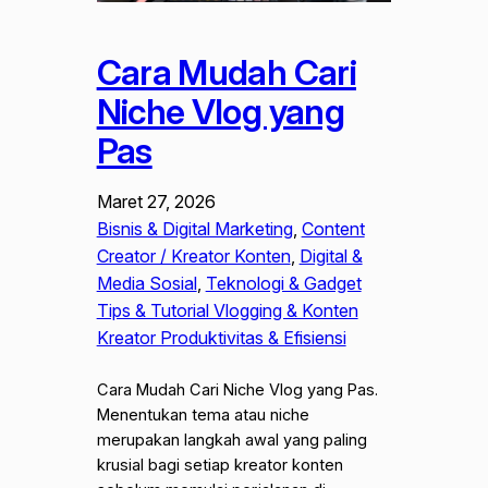
Cara Mudah Cari
Niche Vlog yang
Pas
Maret 27, 2026
Bisnis & Digital Marketing
, 
Content
Creator / Kreator Konten
, 
Digital &
Media Sosial
, 
Teknologi & Gadget
Tips & Tutorial Vlogging & Konten
Kreator Produktivitas & Efisiensi
Cara Mudah Cari Niche Vlog yang Pas.
Menentukan tema atau niche
merupakan langkah awal yang paling
krusial bagi setiap kreator konten