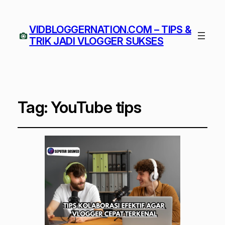
VIDBLOGGERNATION.COM – TIPS &
TRIK JADI VLOGGER SUKSES
Tag:
YouTube tips