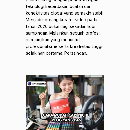
teknologi kecerdasan buatan dan
konektivitas global yang semakin stabil.
Menjadi seorang kreator video pada
tahun 2026 bukan lagi sekadar hobi
sampingan. Melainkan sebuah profesi
menjanjikan yang menuntut
profesionalisme serta kreativitas tinggi
sejak hari pertama. Persaingan…