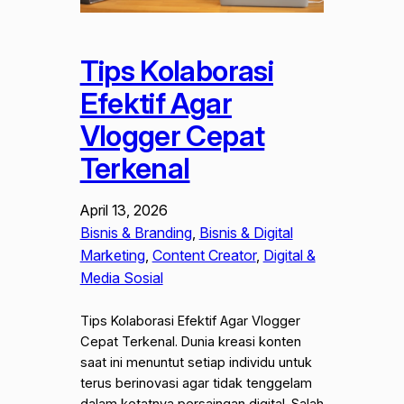
Tips Kolaborasi
Efektif Agar
Vlogger Cepat
Terkenal
April 13, 2026
Bisnis & Branding
, 
Bisnis & Digital
Marketing
, 
Content Creator
, 
Digital &
Media Sosial
Tips Kolaborasi Efektif Agar Vlogger
Cepat Terkenal. Dunia kreasi konten
saat ini menuntut setiap individu untuk
terus berinovasi agar tidak tenggelam