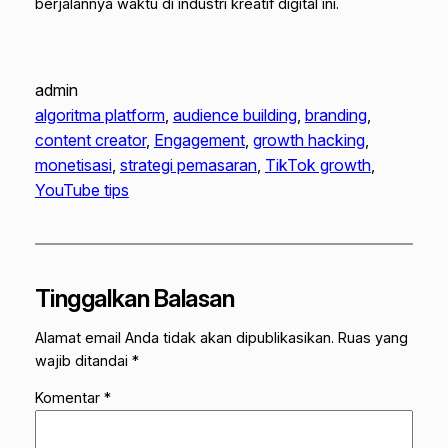
berjalannya waktu di industri kreatif digital ini.
admin
algoritma platform
, 
audience building
, 
branding
, 
content creator
, 
Engagement
, 
growth hacking
, 
monetisasi
, 
strategi pemasaran
, 
TikTok growth
, 
YouTube tips
Tinggalkan Balasan
Alamat email Anda tidak akan dipublikasikan.
Ruas yang
wajib ditandai
*
Komentar
*