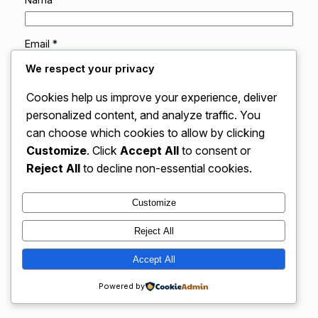
Nama
*
Email
*
We respect your privacy
Situs Web
Cookies help us improve your experience, deliver
personalized content, and analyze traffic. You
can choose which cookies to allow by clicking
Simpan nama, email, dan situs web saya pada
peramban ini untuk komentar saya berikutnya.
Customize
. Click
Accept All
to consent or
Reject All
to decline non-essential cookies.
Customize
Reject All
VidBloggerNation.com – Tips &
Accept All
Instagram
Faceboo
X
Trik Jadi Vlogger Sukses
Powered by